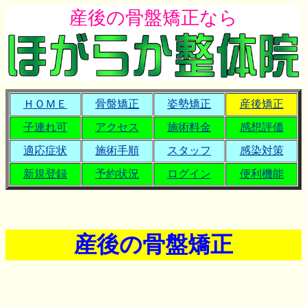
産後の骨盤矯正なら
ＨＯＭＥ
骨盤矯正
姿勢矯正
産後矯正
子連れ可
アクセス
施術料金
感想評価
適応症状
施術手順
スタッフ
感染対策
新規登録
予約状況
ログイン
便利機能
産後の骨盤矯正