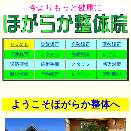
今よりもっと健康に
ＨＯＭＥ
骨盤矯正
姿勢矯正
産後矯正
子連れ可
アクセス
施術料金
レビュー
適応症状
施術手順
スタッフ
感染対策
新規登録
予約状況
ログイン
便利機能
ようこそほがらか整体へ